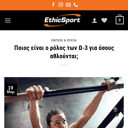
Μετάβαση
στο
περιεχόμενο
0
FINTESS & ΕΥΕΞΊΑ
Ποιος είναι ο ρόλος των Ω-3 για όσους
αθλούνται;
19
Μαρ