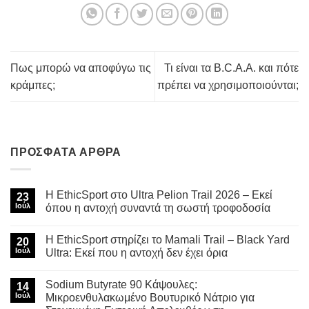
Πως μπορώ να αποφύγω τις
Τι είναι τα B.C.A.A. και πότε
κράμπες;
πρέπει να χρησιμοποιούνται;
ΠΡΌΣΦΑΤΑ ΆΡΘΡΑ
Η EthicSport στο Ultra Pelion Trail 2026 – Εκεί
23
Ιούλ
όπου η αντοχή συναντά τη σωστή τροφοδοσία
Δεν
υπάρχουν
Η EthicSport στηρίζει το Mamali Trail – Black Yard
20
σχόλια
στο
Ιούλ
Ultra: Εκεί που η αντοχή δεν έχει όρια
Η
EthicSport
Δεν
στο
υπάρχουν
Sodium Butyrate 90 Κάψουλες:
Ultra
14
σχόλια
Pelion
στο
Ιούλ
Μικροενθυλακωμένο Βουτυρικό Νάτριο για
Trail
Η