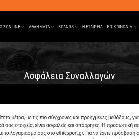
OP ONLINE
ΑΘΛΗΜΑΤΑ
BRANDS
Η ΕΤΑΙΡΕΊΑ
ΕΠΙΚΟΙΝΩΝΊΑ
Ασφάλεια Συναλλαγών
τητα μέτρα, με τις πιο σύγχρονες και προηγμένες μεθόδους, γι
ά σας στοιχεία, είναι ασφαλείς και απόρρητες. Η προσωπική 
τε το λογαριασμό σας στο ethicsport.gr. Για να έχετε πρόσβασ