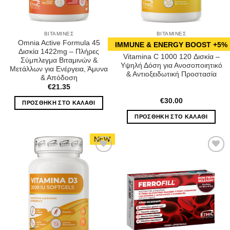
ΒΙΤΑΜΊΝΕΣ
ΒΙΤΑΜΊΝΕΣ
Omnia Active Formula 45
IMMUNE & ENERGY BOOST +5%
Δισκία 1422mg – Πλήρες
Vitamina C 1000 120 Δισκία –
Σύμπλεγμα Βιταμινών &
Υψηλή Δόση για Ανοσοποιητικό
Μετάλλων για Ενέργεια, Άμυνα
& Αντιοξειδωτική Προστασία
& Απόδοση
€
21.35
€
30.00
ΠΡΟΣΘΉΚΗ ΣΤΟ ΚΑΛΆΘΙ
ΠΡΟΣΘΉΚΗ ΣΤΟ ΚΑΛΆΘΙ
NEW
Wishlist
Wishlist