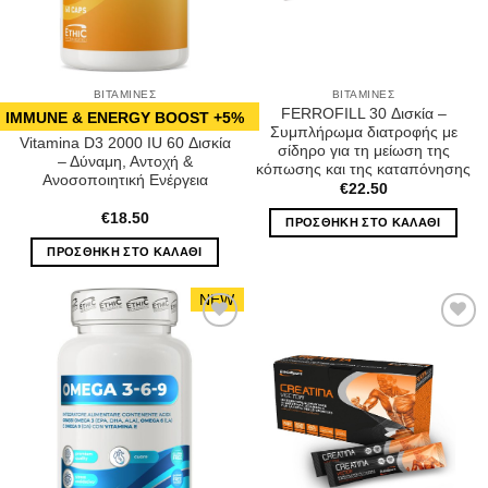
ΒΙΤΑΜΊΝΕΣ
ΒΙΤΑΜΊΝΕΣ
FERROFILL 30 Δισκία –
IMMUNE & ENERGY BOOST +5%
Συμπλήρωμα διατροφής με
Vitamina D3 2000 IU 60 Δισκία
σίδηρο για τη μείωση της
– Δύναμη, Αντοχή &
κόπωσης και της καταπόνησης
Ανοσοποιητική Ενέργεια
€
22.50
€
18.50
ΠΡΟΣΘΉΚΗ ΣΤΟ ΚΑΛΆΘΙ
ΠΡΟΣΘΉΚΗ ΣΤΟ ΚΑΛΆΘΙ
NEW
Wishlist
Wishlist