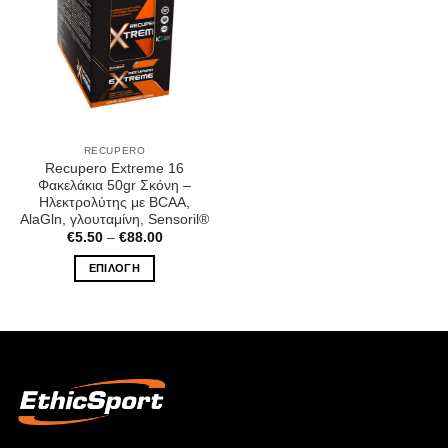
RECUPERO
Recupero Extreme 16
Φακελάκια 50gr Σκόνη –
Ηλεκτρολύτης με BCAA,
AlaGln, γλουταμίνη, Sensoril®
Price
€
5.50
–
€
88.00
range:
€5.50
ΕΠΙΛΟΓΉ
through
€88.00
Αυτό
το
προϊόν
έχει
πολλαπλές
παραλλαγές.
Οι
επιλογές