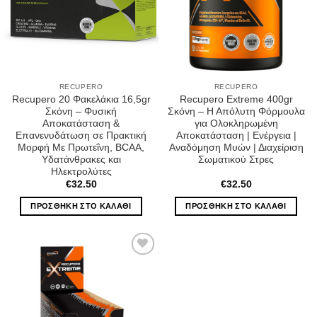
RECUPERO
RECUPERO
Recupero 20 Φακελάκια 16,5gr
Recupero Extreme 400gr
Σκόνη – Φυσική
Σκόνη – Η Απόλυτη Φόρμουλα
Αποκατάσταση &
για Ολοκληρωμένη
Επανενυδάτωση σε Πρακτική
Αποκατάσταση | Ενέργεια |
Μορφή Με Πρωτεΐνη, BCAA,
Αναδόμηση Μυών | Διαχείριση
Υδατάνθρακες και
Σωματικού Στρες
Ηλεκτρολύτες
€
32.50
€
32.50
ΠΡΟΣΘΉΚΗ ΣΤΟ ΚΑΛΆΘΙ
ΠΡΟΣΘΉΚΗ ΣΤΟ ΚΑΛΆΘΙ
Wishlist