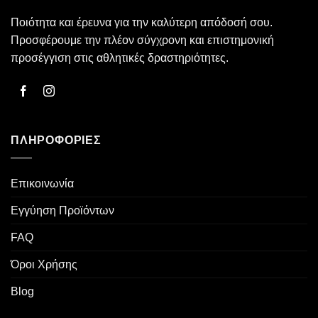
μπορούν
Ποιότητα και έρευνα για την καλύτερη απόδοσή σου.
να
επιλεγούν
Προσφέρουμε την πλέον σύγχρονη και επιστημονική
στη
προσέγγιση στις αθλητικές δραστηριότητες.
σελίδα
του
προϊόντος
ΠΛΗΡΟΦΟΡΊΕΣ
Επικοινωνία
Εγγύηση Προϊόντων
FAQ
Όροι Χρήσης
Blog