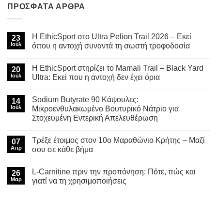
ΠΡΌΣΦΑΤΑ ΆΡΘΡΑ
Η EthicSport στο Ultra Pelion Trail 2026 – Εκεί
23
Ιούλ
όπου η αντοχή συναντά τη σωστή τροφοδοσία
Δεν
υπάρχουν
Η EthicSport στηρίζει το Mamali Trail – Black Yard
20
σχόλια
στο
Ιούλ
Ultra: Εκεί που η αντοχή δεν έχει όρια
Η
EthicSport
Δεν
στο
υπάρχουν
Sodium Butyrate 90 Κάψουλες:
Ultra
14
σχόλια
Pelion
στο
Ιούλ
Μικροενθυλακωμένο Βουτυρικό Νάτριο για
Trail
Η
Στοχευμένη Εντερική Απελευθέρωση
2026
EthicSport
–
στηρίζει
Δεν
Εκεί
το
υπάρχουν
όπου
Mamali
Τρέξε έτοιμος στον 10ο Μαραθώνιο Κρήτης – Μαζί
07
σχόλια
η
Trail
στο
Απρ
σου σε κάθε βήμα
αντοχή
–
Sodium
συναντά
Black
Butyrate
Δεν
τη
Yard
90
υπάρχουν
σωστή
Ultra:
L-Carnitine πριν την προπόνηση: Πότε, πώς και
Κάψουλες:
26
σχόλια
τροφοδοσία
Εκεί
Μικροενθυλακωμένο
στο
Μαρ
γιατί να τη χρησιμοποιήσεις
που
Βουτυρικό
Τρέξε
η
Νάτριο
έτοιμος
Δεν
αντοχή
για
στον
υπάρχουν
δεν
Στοχευμένη
10ο
σχόλια
έχει
Εντερική
Μαραθώνιο
στο
όρια
Απελευθέρωση
Κρήτης
L-