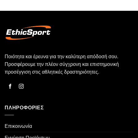
–
Carnitine
Μαζί
πριν
σου
την
σε
προπόνηση:
κάθε
Πότε,
βήμα
πώς
και
γιατί
να
τη
χρησιμοποιήσεις
Ποιότητα και έρευνα για την καλύτερη απόδοσή σου.
Προσφέρουμε την πλέον σύγχρονη και επιστημονική
προσέγγιση στις αθλητικές δραστηριότητες.
ΠΛΗΡΟΦΟΡΊΕΣ
Επικοινωνία
Εγγύηση Προϊόντων