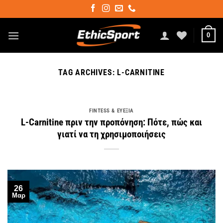
Μετάβαση
στο
περιεχόμενο
0
TAG ARCHIVES:
L-CARNITINE
FINTESS & ΕΥΕΞΊΑ
L-Carnitine πριν την προπόνηση: Πότε, πώς και
γιατί να τη χρησιμοποιήσεις
26
Μαρ