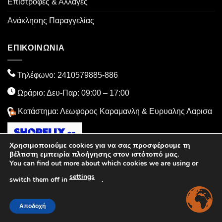
Επιστροφές & Αλλαγές
Ανάκλησης Παραγγελίας
ΕΠΙΚΟΙΝΩΝΙΑ
Τηλέφωνο:
2410579885
-886
Ωράριο: Δευ-Παρ: 09:00 – 17:00
Κατάστημα: Λεωφορος Καραμανλη & Ευρυαλης Λαρισα
Χρησιμοποιούμε cookies για να σας προσφέρουμε τη
βέλτιστη εμπειρία πλοήγησης στον ιστότοπό μας.
You can find out more about which cookies we are using or
settings
switch them off in
.
Visa
MasterCard
PayPal
American
Dinners
Cash
Express
Club
On
Delivery
Αποδοχή
Copyright 2026 ©
EthicSport
| Powered by
EGNITE