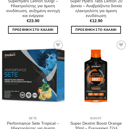
Superhydro Lemon 500gr –
Super Hydro Tabs Lemon 20
Ηλεκτρολύτης για άμεση
Δισκία – Αναβράζοντα δισκία
ενυδάτωση, αυξημένη αντοχή
ηλεκτρολύτη για άμεση
και ενέργεια
ενυδάτωση
€
23.90
€
12.90
ΠΡΟΣΘΉΚΗ ΣΤΟ ΚΑΛΆΘΙ
ΠΡΟΣΘΉΚΗ ΣΤΟ ΚΑΛΆΘΙ
Wishlist
Wishlist
SETE
BOOST
Performance Sete Tropical –
Super Dextrin Boost Orange
Ηλεκτρολύτης για άμεση
30ml – Ενεργειακό Τζελ