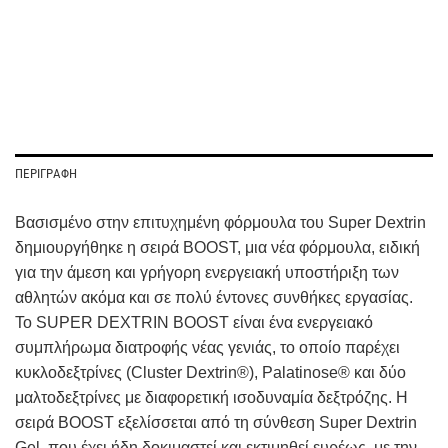
ΠΕΡΙΓΡΑΦΉ
Βασισμένο στην επιτυχημένη φόρμουλα του Super Dextrin
δημιουργήθηκε η σειρά BOOST, μια νέα φόρμουλα, ειδική
για την άμεση και γρήγορη ενεργειακή υποστήριξη των
αθλητών ακόμα και σε πολύ έντονες συνθήκες εργασίας.
Το SUPER DEXTRIN BOOST είναι ένα ενεργειακό
συμπλήρωμα διατροφής νέας γενιάς, το οποίο παρέχει
κυκλοδεξτρίνες (Cluster Dextrin®), Palatinose® και δύο
μαλτοδεξτρίνες με διαφορετική ισοδυναμία δεξτρόζης. Η
σειρά BOOST εξελίσσεται από τη σύνθεση Super Dextrin
Gel, που έχει ήδη δοκιμαστεί και εκτιμηθεί ευρέως, με την