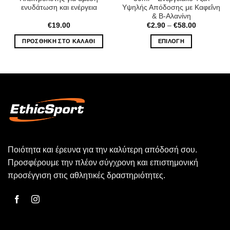
ενυδάτωση και ενέργεια
Υψηλής Απόδοσης με Καφεΐνη
& Β-Αλανίνη
Price
€
19.00
€
2.90
–
€
58.00
range:
€2.90
ΠΡΟΣΘΉΚΗ ΣΤΟ ΚΑΛΆΘΙ
ΕΠΙΛΟΓΉ
through
€58.00
Αυτό
το
προϊόν
έχει
πολλαπλές
παραλλαγές.
Οι
επιλογές
μπορούν
Ποιότητα και έρευνα για την καλύτερη απόδοσή σου.
να
επιλεγούν
Προσφέρουμε την πλέον σύγχρονη και επιστημονική
στη
προσέγγιση στις αθλητικές δραστηριότητες.
σελίδα
του
προϊόντος