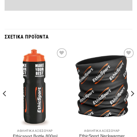
ΣΧΕΤΙΚΆ ΠΡΟΪΌΝΤΑ
Wishlist
Wishlist
ΑΘΛΗΤΙΚΆ ΑΞΕΣΟΥΆΡ
ΑΘΛΗΤΙΚΆ ΑΞΕΣΟΥΆΡ
EthicSport Neckwarmer
Ethicsport Bottle 800ml