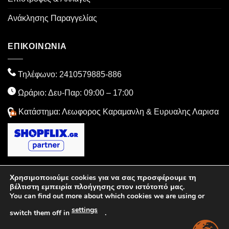
Ανάκλησης Παραγγελίας
ΕΠΙΚΟΙΝΩΝΙΑ
Τηλέφωνο:
2410579885
-886
Ωράριο: Δευ-Παρ: 09:00 – 17:00
Κατάστημα: Λεωφορος Καραμανλη & Ευρυαλης Λαρισα
Χρησιμοποιούμε cookies για να σας προσφέρουμε τη
Visa
MasterCard
PayPal
American
Dinners
Cash
βέλτιστη εμπειρία πλοήγησης στον ιστότοπό μας.
You can find out more about which cookies we are using or
Express
Club
On
settings
Delivery
switch them off in
.
Copyright 2026 ©
EthicSport
| Powered by
EGNITE