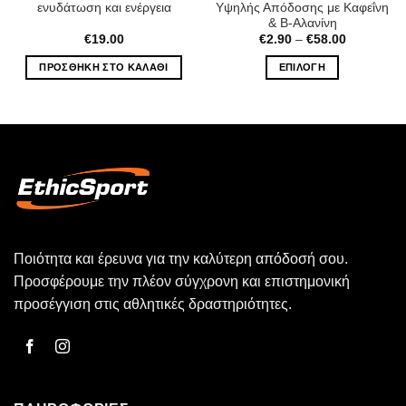
ενυδάτωση και ενέργεια
Υψηλής Απόδοσης με Καφεΐνη
& Β-Αλανίνη
Price
€
19.00
€
2.90
–
€
58.00
range:
€2.90
ΠΡΟΣΘΉΚΗ ΣΤΟ ΚΑΛΆΘΙ
ΕΠΙΛΟΓΉ
through
€58.00
Αυτό
το
προϊόν
έχει
πολλαπλές
παραλλαγές.
Οι
επιλογές
μπορούν
Ποιότητα και έρευνα για την καλύτερη απόδοσή σου.
να
επιλεγούν
Προσφέρουμε την πλέον σύγχρονη και επιστημονική
στη
προσέγγιση στις αθλητικές δραστηριότητες.
σελίδα
του
προϊόντος