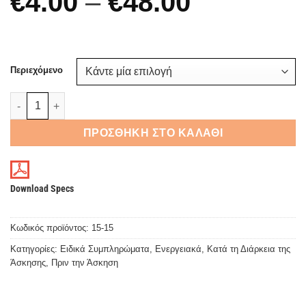
Price
€
4.00
–
€
48.00
range:
€4.00
Περιεχόμενο
through
Extra Shot Energy 60ml - Αύξηση ενέργειας και αντοχής, χωρίς
€48.00
ΠΡΟΣΘΉΚΗ ΣΤΟ ΚΑΛΆΘΙ
Download Specs
Κωδικός προϊόντος:
15-15
Κατηγορίες:
Ειδικά Συμπληρώματα
,
Ενεργειακά
,
Κατά τη Διάρκεια της
Άσκησης
,
Πριν την Άσκηση