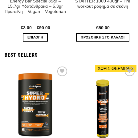
Energy Bar Special 35gr –
STARTER 1000 400gr – Pre
15.7gr Υδατάνθρακα – 5.3gr
workout ρόφημα σε σκόνη
Πρωτεΐνη – Vegan – Vegeterian
Price
€
3.00
–
€
90.00
€
50.00
range:
€3.00
ΕΠΙΛΟΓΉ
ΠΡΟΣΘΉΚΗ ΣΤΟ ΚΑΛΆΘΙ
through
€90.00
Αυτό
το
BEST SELLERS
προϊόν
έχει
ΧΩΡΙΣ ΘΕΡΜΙΔΕΣ
πολλαπλές
παραλλαγές.
Wishlist
Wishlist
Οι
επιλογές
μπορούν
να
επιλεγούν
στη
σελίδα
του
προϊόντος