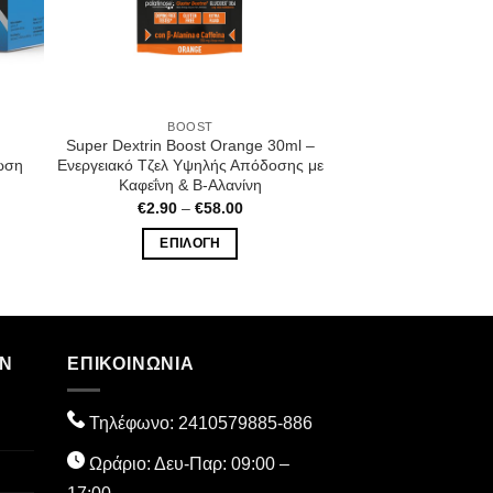
BOOST
Super Dextrin Boost Orange 30ml –
ωση
Ενεργειακό Τζελ Υψηλής Απόδοσης με
Καφεΐνη & Β-Αλανίνη
Price
€
2.90
–
€
58.00
range:
€2.90
ΕΠΙΛΟΓΉ
through
€58.00
Αυτό
το
προϊόν
έχει
ΏΝ
ΕΠΙΚΟΙΝΩΝΙΑ
πολλαπλές
παραλλαγές.
Τηλέφωνο:
2410579885
-886
Οι
επιλογές
Ωράριο: Δευ-Παρ: 09:00 –
μπορούν