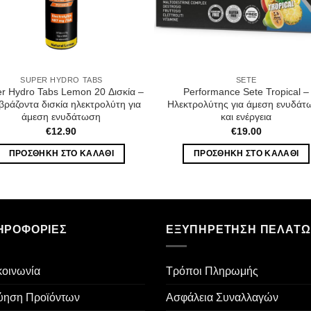
SUPER HYDRO TABS
SETE
r Hydro Tabs Lemon 20 Δισκία –
Performance Sete Tropical –
βράζοντα δισκία ηλεκτρολύτη για
Ηλεκτρολύτης για άμεση ενυδάτ
άμεση ενυδάτωση
και ενέργεια
€
12.90
€
19.00
ΠΡΟΣΘΉΚΗ ΣΤΟ ΚΑΛΆΘΙ
ΠΡΟΣΘΉΚΗ ΣΤΟ ΚΑΛΆΘΙ
ΗΡΟΦΟΡΊΕΣ
ΕΞΥΠΗΡΈΤΗΣΗ ΠΕΛΑΤ
κοινωνία
Τρόποι Πληρωμής
ύηση Προϊόντων
Ασφάλεια Συναλλαγών