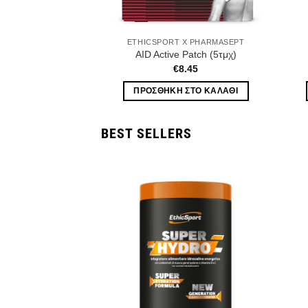
 X PHARMASEPT
ETHICSPORT X PHARMASEPT
ower Spray 150ml
AID Active Patch (5τμχ)
6.60
€
8.45
ΣΤΟ ΚΑΛΆΘΙ
ΠΡΟΣΘΉΚΗ ΣΤΟ ΚΑΛΆΘΙ
BEST SELLERS
Wishlist