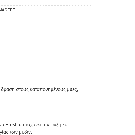
RMASEPT
κή δράση στους καταπονημένους μύες,
 Fresh επιταχύνει την ψύξη και
ργίας των μυών.