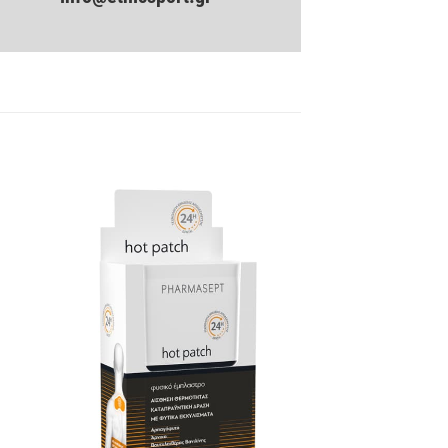
hlist
Wishlist