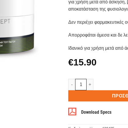
για χρήση μετά από άσκηση, 
αποκατάσταση της φυσιολογι
Δεν περιέχει φαρμακευτικές ο
Απορροφάται άμεσα και δε λεκ
Ιδανικό για χρήση μετά από 
€
15.90
Aid Cryo Power Gel ποσότητα
ΠΡΟΣΘ
Download Specs