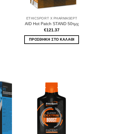
ETHICSPORT X PHARMASEPT
AID Hot Patch STAND 50τμχ
€
121.37
ΠΡΟΣΘΉΚΗ ΣΤΟ ΚΑΛΆΘΙ
hlist
Wishlist