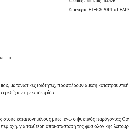
Κωδικός προϊόντος:
190425
Κατηγορία:
ETHICSPORT x PHA
ΎΝΘΕΣΗ
 Ilex, με τονωτικές ιδιότητες, προσφέρουν άμεση καταπραϋντι
 ερεθίζουν την επιδερμίδα.
στους καταπονημένους μύες, ενώ ο ψυκτικός παράγοντας Cova
 περιοχή, για ταχύτερη αποκατάσταση της φυσιολογικής λειτου