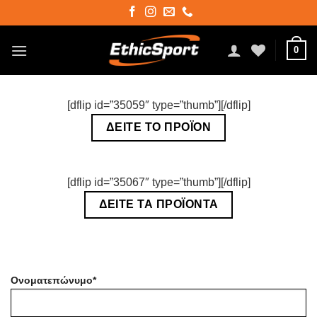
Μετάβαση
στο
περιεχόμενο
0
[dflip id=”35059″ type=”thumb”][/dflip]
ΔΕΙΤΕ ΤΟ ΠΡΟΪΟΝ
[dflip id=”35067″ type=”thumb”][/dflip]
ΔΕΙΤΕ ΤΑ ΠΡΟΪΟΝΤΑ
Ονοματεπώνυμο*