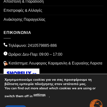
Αποστολή & Παράδοση
Επιστροφές & Αλλαγές
Ανάκλησης Παραγγελίας
ΕΠΙΚΟΙΝΩΝΙΑ
Τηλέφωνο:
2410579885
-886
Ωράριο: Δευ-Παρ: 09:00 – 17:00
Κατάστημα: Λεωφορος Καραμανλη & Ευρυαλης Λαρισα
Χρησιμοποιούμε cookies για να σας προσφέρουμε τη
βέλτιστη εμπειρία πλοήγησης στον ιστότοπό μας.
You can find out more about which cookies we are using or
settings
switch them off in
.
Visa
MasterCard
PayPal
American
Dinners
Cash
Express
Club
On