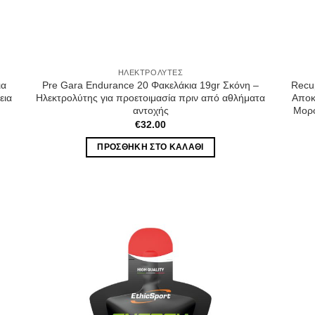
ΗΛΕΚΤΡΟΛΎΤΕΣ
ια
Pre Gara Endurance 20 Φακελάκια 19gr Σκόνη –
Recu
εια
Ηλεκτρολύτης για προετοιμασία πριν από αθλήματα
Αποκ
αντοχής
Μορφ
€
32.00
ΠΡΟΣΘΉΚΗ ΣΤΟ ΚΑΛΆΘΙ
hlist
Wishlist